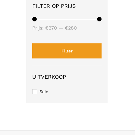
FILTER OP PRIJS
Min.
Max.
Prijs:
€270
—
€280
prijs
prijs
Filter
UITVERKOOP
Sale