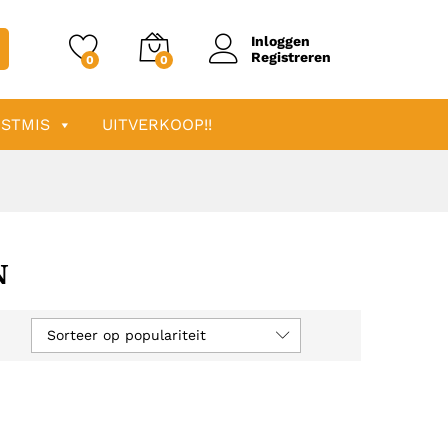
Inloggen
Registreren
0
0
STMIS
UITVERKOOP!!
N
Sorteer op populariteit