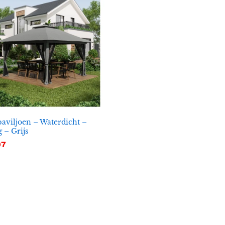
aviljoen – Waterdicht –
g – Grijs
97
97