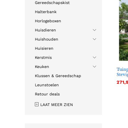
Gereedschapskist
Halterbank
Horlogeboxen
Huisdieren
Huishouden
Huisieren
Kerstmis
Keuken
Tuinp
Stevi
Klussen & Gereedschap
271,
271,
Leunstoelen
Retour deals
LAAT MEER ZIEN