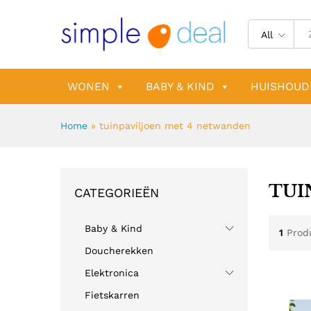
All
WONEN
BABY & KIND
HUISHOUD
Home
»
tuinpaviljoen met 4 netwanden
TUI
CATEGORIEËN
Baby & Kind
1
Prod
Doucherekken
Elektronica
Fietskarren