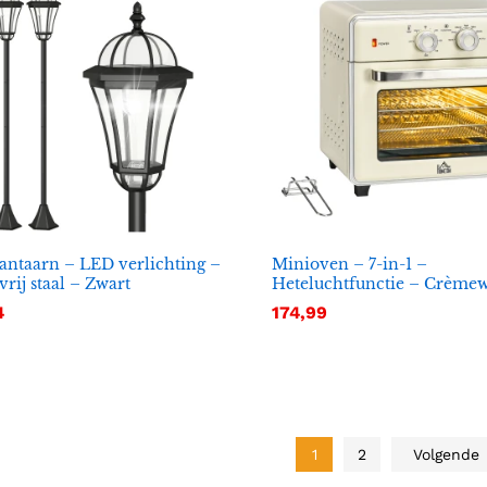
antaarn – LED verlichting –
Minioven – 7-in-1 –
vrij staal – Zwart
Heteluchtfunctie – Crèmew
4
4
174,99
174,99
1
2
Volgende