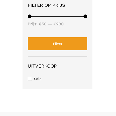
FILTER OP PRIJS
Min.
Max.
Prijs:
€50
—
€280
prijs
prijs
Filter
UITVERKOOP
Sale