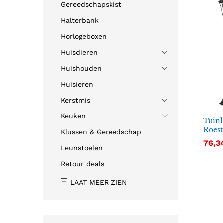
Gereedschapskist
Halterbank
Horlogeboxen
Huisdieren
Huishouden
Huisieren
Kerstmis
Keuken
Tuinl
Roest
Klussen & Gereedschap
76,3
76,3
Leunstoelen
Retour deals
LAAT MEER ZIEN