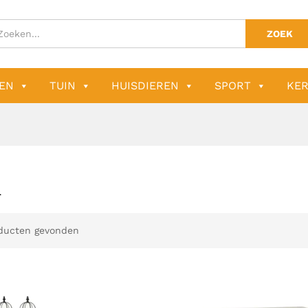
ZOEK
EN
TUIN
HUISDIEREN
SPORT
KER
R
ducten gevonden