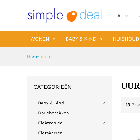
All
WONEN
BABY & KIND
HUISHOUD
Home
»
uur
UU
CATEGORIEËN
Baby & Kind
13
Pro
Doucherekken
Elektronica
Fietskarren