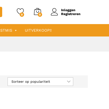
Inloggen
Registreren
0
0
STMIS
UITVERKOOP!!
Sorteer op populariteit