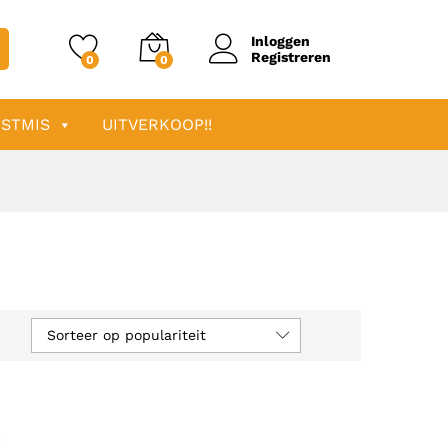
Inloggen
Registreren
0
0
STMIS
UITVERKOOP!!
Sorteer op populariteit