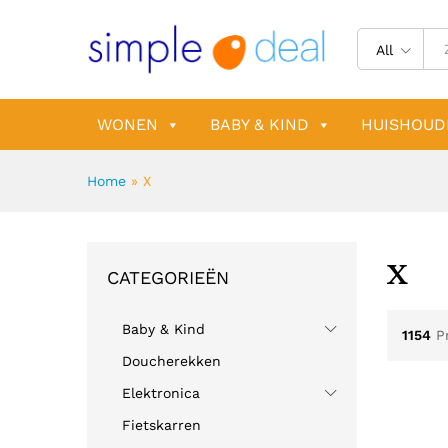
All
WONEN
BABY & KIND
HUISHOUD
Home
»
X
X
CATEGORIEËN
Baby & Kind
1154
P
Doucherekken
Elektronica
Fietskarren