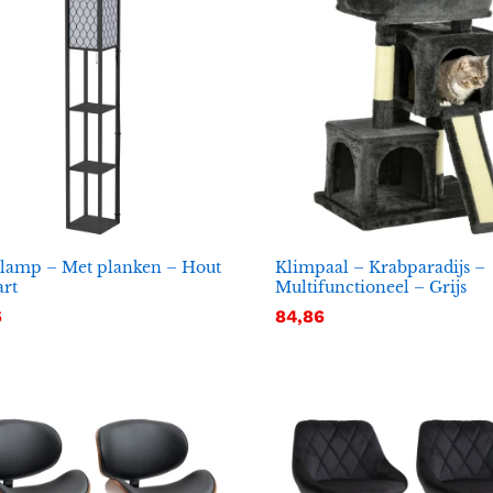
rlamp – Met planken – Hout
Klimpaal – Krabparadijs –
rt
Multifunctioneel – Grijs
6
6
84,86
84,86