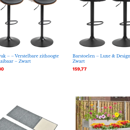
uk – – Verstelbare zithoogte
Barstoelen – Luxe & Desig
aibaar – Zwart
Zwart
30
30
159,77
159,77