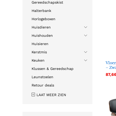
Gereedschapskist
Halterbank
Horlogeboxen
Huisdieren
Huishouden
Huisieren
Kerstmis
Keuken
Vloe
– Zwa
Klussen & Gereedschap
87,6
87,6
Leunstoelen
Retour deals
LAAT MEER ZIEN