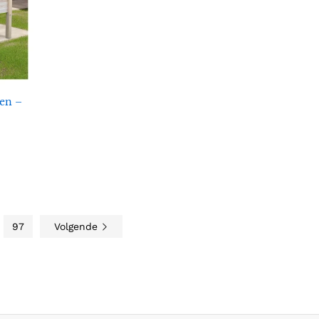
oen –
97
Volgende