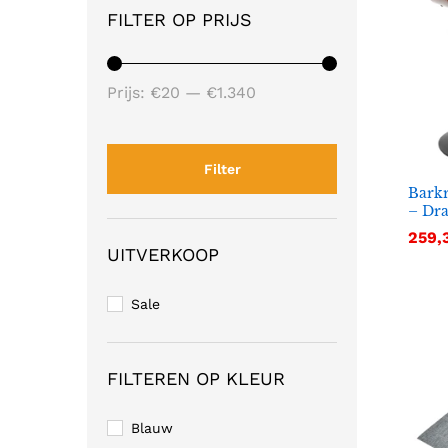
FILTER OP PRIJS
Min.
Max.
Prijs:
€20
—
€1.340
prijs
prijs
Filter
Barkr
– Dra
259,
259,
UITVERKOOP
Sale
FILTEREN OP KLEUR
Blauw