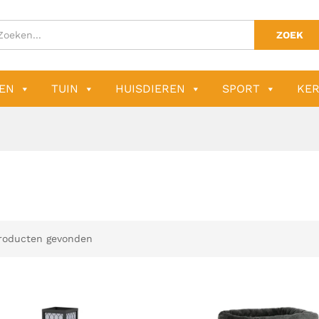
ZOEK
EN
TUIN
HUISDIEREN
SPORT
KER
roducten gevonden