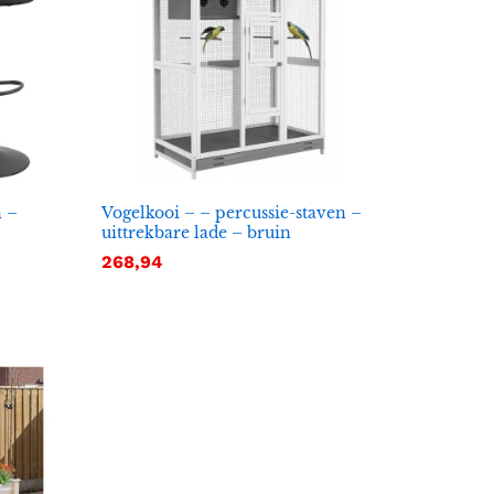
n –
Vogelkooi – – percussie-staven –
uittrekbare lade – bruin
268,94
268,94