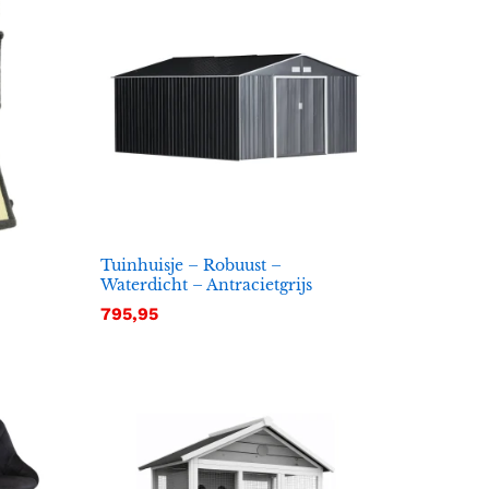
Tuinhuisje – Robuust –
Waterdicht – Antracietgrijs
795,95
795,95