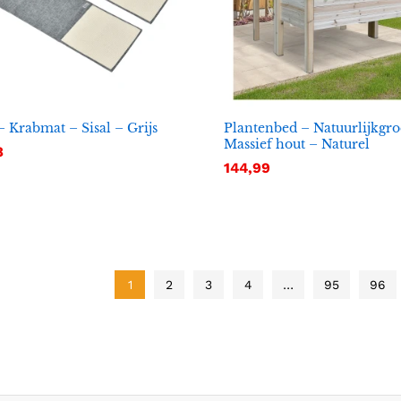
– Krabmat – Sisal – Grijs
Plantenbed – Natuurlijkgr
Massief hout – Naturel
8
8
144,99
144,99
1
2
3
4
…
95
96