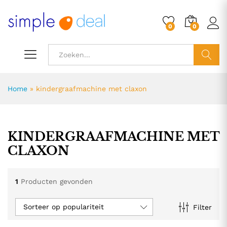
0
0
ZOEK
Home
»
kindergraafmachine met claxon
KINDERGRAAFMACHINE MET
CLAXON
1
Producten gevonden
Sorteer op populariteit
Filter