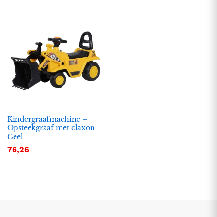
Kindergraafmachine –
Opsteekgraaf met claxon –
.
.
Geel
s
s
76,26