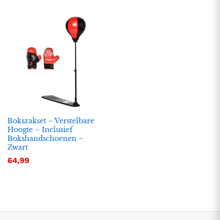
Bokszakset – Verstelbare
Hoogte – Inclusief
.
.
Bokshandschoenen –
s
s
Zwart
64,99